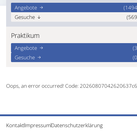
Angebote
(1494
Gesuche
(569
Praktikum
Angebote
(3
Gesuche
(0
Oops, an error occurred! Code: 20260807042620637c
Kontakt
Impressum
Datenschutzerklärung