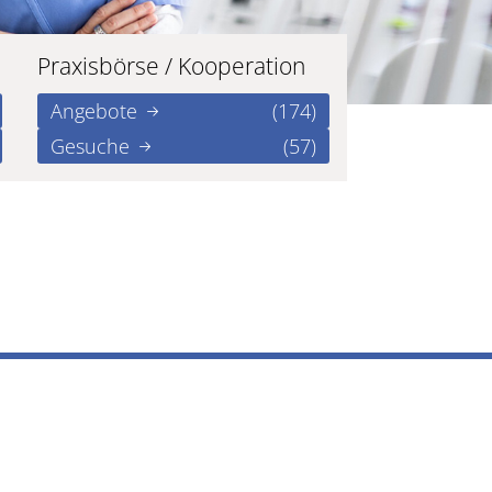
Praxisbörse / Kooperation
Angebote
(174)
Gesuche
(57)