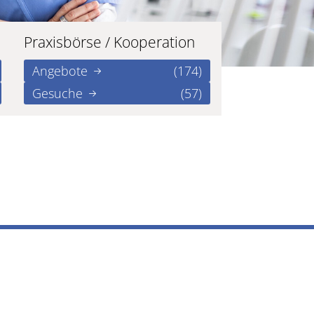
Praxisbörse / Kooperation
Angebote
(174)
Gesuche
(57)