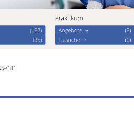
Praktikum
(187)
Angebote
(3)
(35)
Gesuche
(0)
55e181