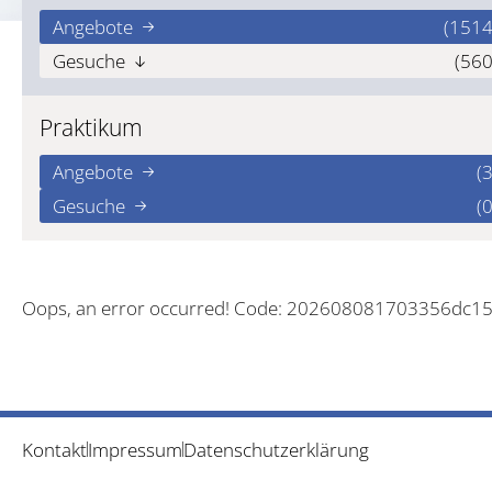
Angebote
(1514
Gesuche
(560
Praktikum
Angebote
(3
Gesuche
(0
Oops, an error occurred! Code: 202608081703356dc1
Kontakt
Impressum
Datenschutzerklärung