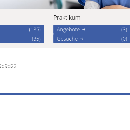
Praktikum
(185)
Angebote
(3)
(35)
Gesuche
(0)
b9b9d22