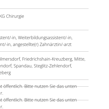
G Chirurgie
tent/-in, Weiterbildungsassistent/-in,
t/-in, angestellte(r) Zahnärztin/-arzt
lmersdorf, Friedrichshain-Kreuzberg, Mitte,
ndorf, Spandau, Steglitz-Zehlendorf,
eberg
 öffentlich. Bitte nutzen Sie das unten
r.
 öffentlich. Bitte nutzen Sie das unten
r.