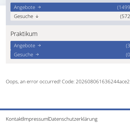
Angebote
(1499
Gesuche
(572
Praktikum
Angebote
(3
Gesuche
(0
Oops, an error occurred! Code: 202608061636244ace2
Kontakt
Impressum
Datenschutzerklärung