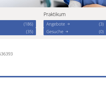
Praktikum
(186)
Angebote
(3)
(35)
Gesuche
(0)
636393