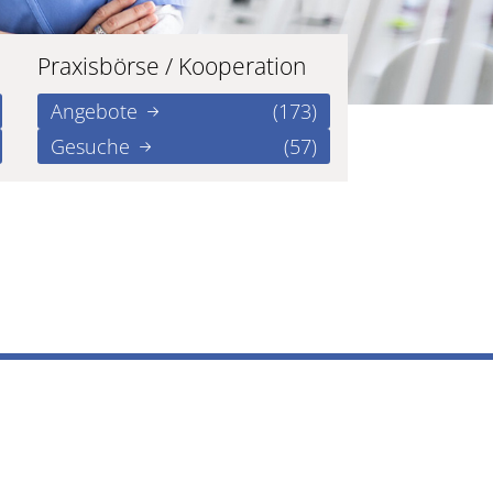
Praxisbörse / Kooperation
Angebote
(173)
Gesuche
(57)