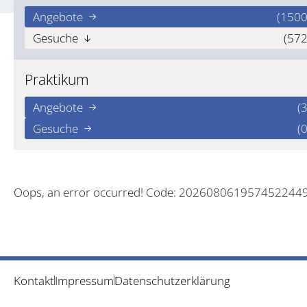
Angebote
(1500
Gesuche
(572
Praktikum
Angebote
(3
Gesuche
(0
Oops, an error occurred! Code: 202608061957452244
Kontakt
Impressum
Datenschutzerklärung