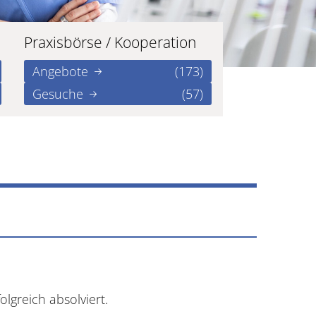
Praxisbörse / Kooperation
Angebote
(173)
Gesuche
(57)
lgreich absolviert.