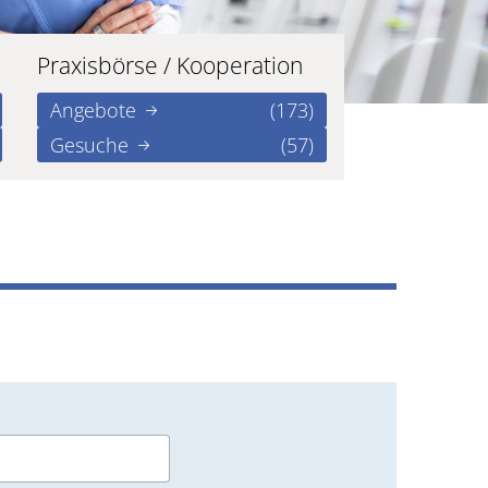
Praxisbörse / Kooperation
Angebote
(173)
Gesuche
(57)