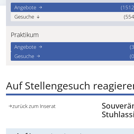
Angebote
(1512
Gesuche
(554
Praktikum
Angebote
(3
Gesuche
(0
Auf Stellengesuch reagiere
Souverän
zurück zum Inserat
Stuhlass