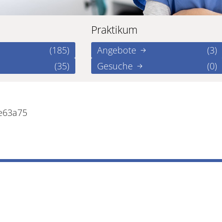
Praktikum
(185)
Angebote
(3)
(35)
Gesuche
(0)
de63a75