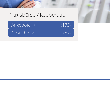
Praxisbörse / Kooperation
Angebote
(173)
Gesuche
(57)