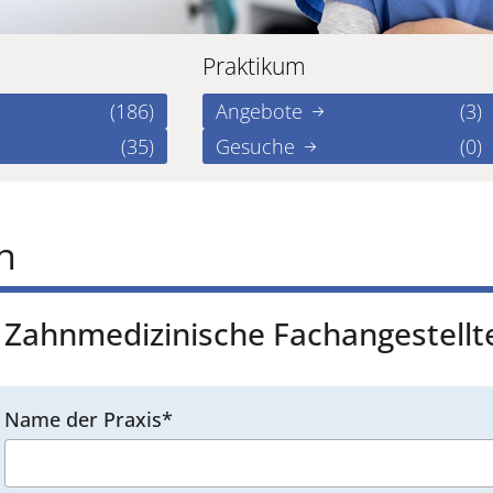
Praktikum
(186)
Angebote
(3)
(35)
Gesuche
(0)
n
Zahnmedizinische Fachangestellte
Name der Praxis*