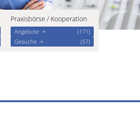
Praxisbörse / Kooperation
Angebote
(171)
Gesuche
(57)