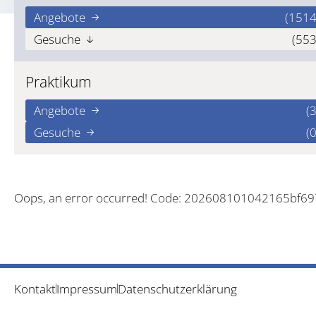
Angebote
(1514
Gesuche
(553
Praktikum
Angebote
(3
Gesuche
(0
Oops, an error occurred! Code: 202608101042165bf6
Kontakt
Impressum
Datenschutzerklärung