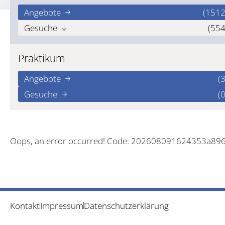
Angebote
(1512
Gesuche
(554
Praktikum
Angebote
(3
Gesuche
(0
Oops, an error occurred! Code: 202608091624353a89
Kontakt
Impressum
Datenschutzerklärung