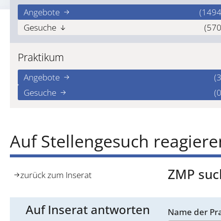
Angebote
(1494
Gesuche
(570
Praktikum
Angebote
(3
Gesuche
(0
Auf Stellengesuch reagiere
ZMP such
zurück zum Inserat
Auf Inserat antworten
Name der Pra