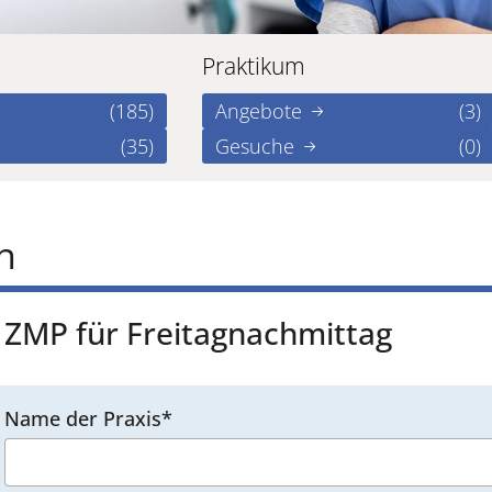
Praktikum
(185)
Angebote
(3)
(35)
Gesuche
(0)
n
ZMP für Freitagnachmittag
Name der Praxis*