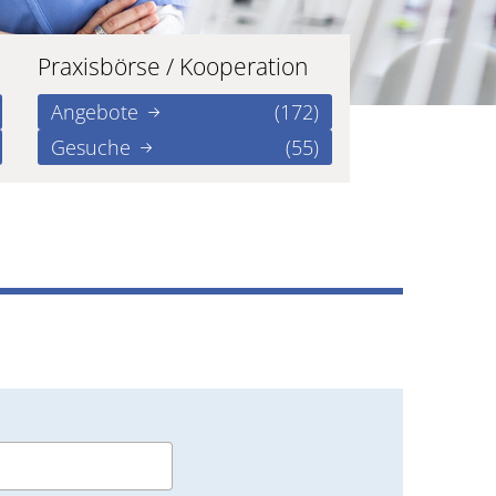
Praxisbörse / Kooperation
Angebote
(172)
Gesuche
(55)