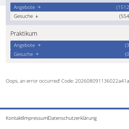
Angebote
(1512
Gesuche
(554
Praktikum
Angebote
(3
Gesuche
(0
Oops, an error occurred! Code: 202608091136022a41
Kontakt
Impressum
Datenschutzerklärung