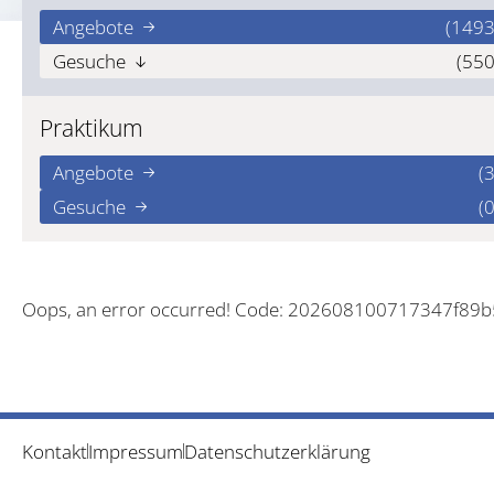
Angebote
(1493
Gesuche
(550
Praktikum
Angebote
(3
Gesuche
(0
Oops, an error occurred! Code: 202608100717347f89
Kontakt
Impressum
Datenschutzerklärung