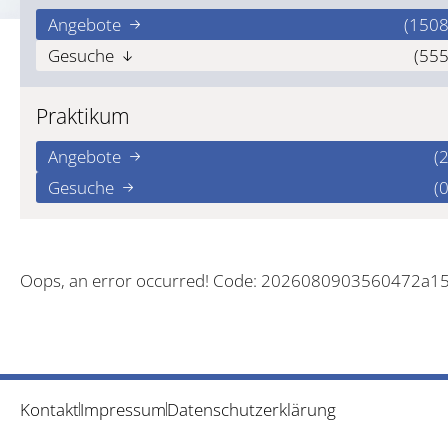
Angebote
(1508
Gesuche
(555
Praktikum
Angebote
(2
Gesuche
(0
Oops, an error occurred! Code: 2026080903560472a1
Kontakt
Impressum
Datenschutzerklärung