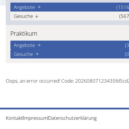
Angebote
(1516
Gesuche
(567
Praktikum
Angebote
(3
Gesuche
(0
Oops, an error occurred! Code: 20260807123435fd5cd
Kontakt
Impressum
Datenschutzerklärung