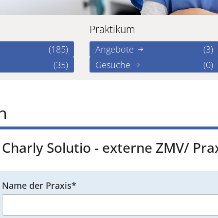
Praktikum
(185)
Angebote
(3)
(35)
Gesuche
(0)
n
Charly Solutio - externe ZMV/ Pr
Name der Praxis*