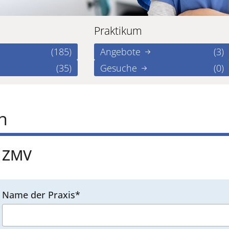
Praktikum
(185)
Angebote
(3)
(35)
Gesuche
(0)
n
ZMV
Name der Praxis*