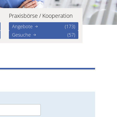
Praxisbörse / Kooperation
Angebote
(173)
Gesuche
(57)