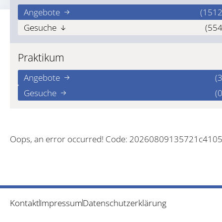
Angebote
(1512
Gesuche
(554
Praktikum
Angebote
(3
Gesuche
(0
Oops, an error occurred! Code: 20260809135721c410
Kontakt
Impressum
Datenschutzerklärung