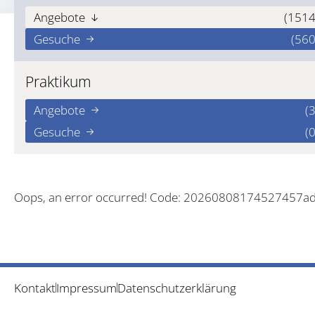
Angebote
(1514
Gesuche
(560
Praktikum
Angebote
(3
Gesuche
(0
Oops, an error occurred! Code: 20260808174527457a
Kontakt
Impressum
Datenschutzerklärung