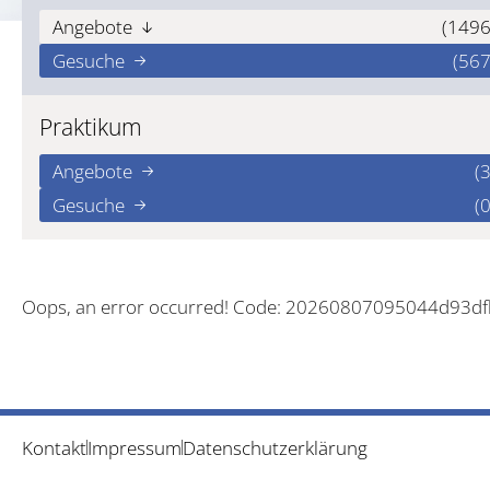
Angebote
(1496
Gesuche
(567
Praktikum
Angebote
(3
Gesuche
(0
Oops, an error occurred! Code: 20260807095044d93d
Kontakt
Impressum
Datenschutzerklärung