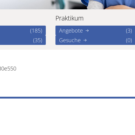
Praktikum
(185)
Angebote
(3)
(35)
Gesuche
(0)
30e550