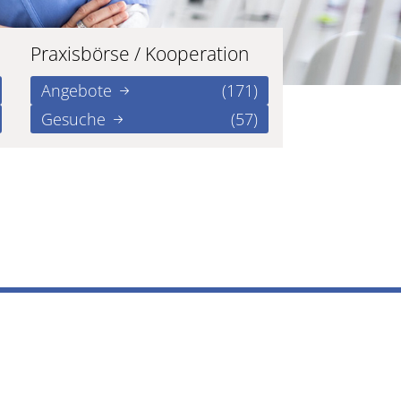
Praxisbörse / Kooperation
Angebote
(171)
Gesuche
(57)