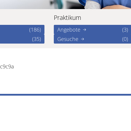
Praktikum
(186)
Angebote
(3)
(35)
Gesuche
(0)
bc9c9a