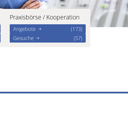
Praxisbörse / Kooperation
Angebote
(173)
Gesuche
(57)