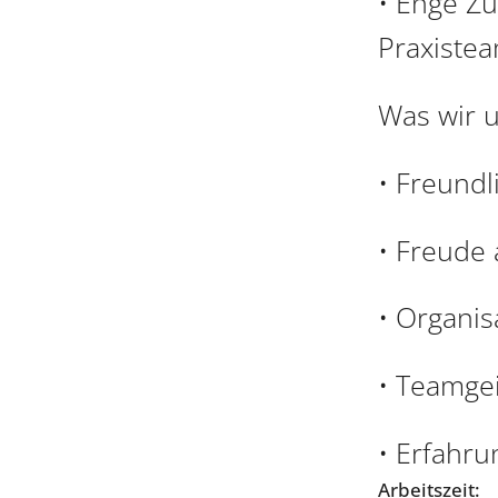
• Enge Z
Praxiste
Was wir 
• Freundl
• Freude
• Organis
• Teamgei
• Erfahru
Arbeitszeit: