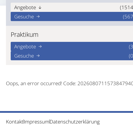
Angebote
(1514
Gesuche
(567
Praktikum
Angebote
(3
Gesuche
(0
Oops, an error occurred! Code: 202608071157384794
Kontakt
Impressum
Datenschutzerklärung