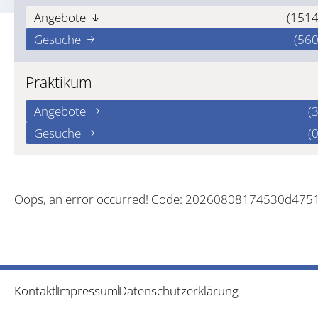
Angebote
(1514
Gesuche
(560
Praktikum
Angebote
(3
Gesuche
(0
Oops, an error occurred! Code: 20260808174530d475
Kontakt
Impressum
Datenschutzerklärung