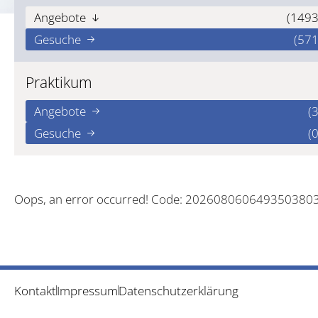
Angebote
(1493
Gesuche
(571
Praktikum
Angebote
(3
Gesuche
(0
Oops, an error occurred! Code: 202608060649350380
Kontakt
Impressum
Datenschutzerklärung