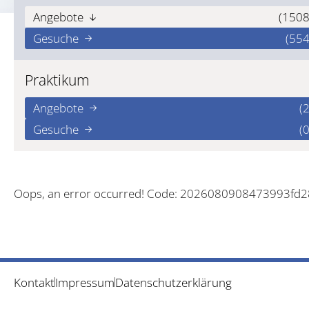
Angebote
(1508
Gesuche
(554
Praktikum
Angebote
(2
Gesuche
(0
Oops, an error occurred! Code: 2026080908473993fd
Kontakt
Impressum
Datenschutzerklärung