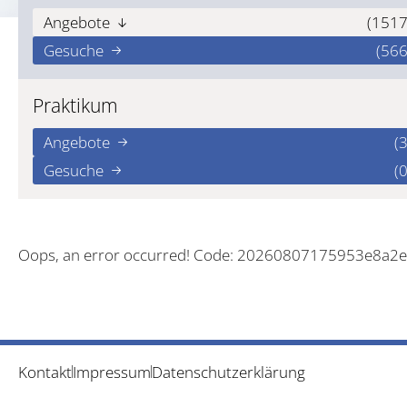
Angebote
(1517
Gesuche
(566
Praktikum
Angebote
(3
Gesuche
(0
Oops, an error occurred! Code: 20260807175953e8a2e
Kontakt
Impressum
Datenschutzerklärung