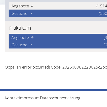
Angebote
(1514
Gesuche
(560
Praktikum
Angebote
(3
Gesuche
(0
Oops, an error occurred! Code: 202608082223025c2b
Kontakt
Impressum
Datenschutzerklärung