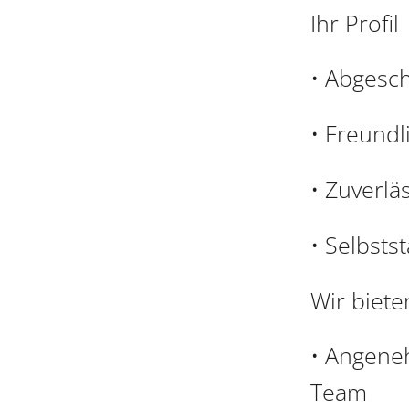
Ihr Profil
• Abgesch
• Freundl
• Zuverlä
• Selbsts
Wir biete
• Angeneh
Team