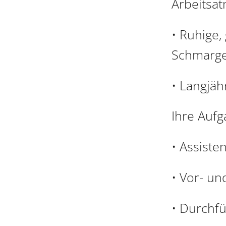
Arbeitsa
• Ruhige,
Schmarg
• Langjäh
Ihre Auf
• Assiste
• Vor- u
• Durchf