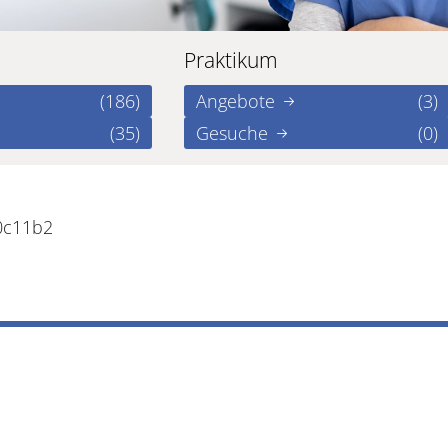
Praktikum
(186)
Angebote
(3)
(35)
Gesuche
(0)
0c11b2