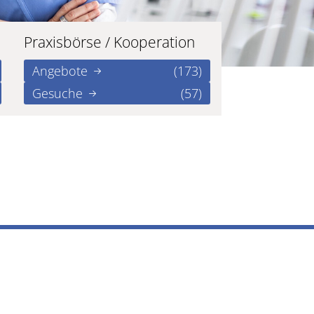
Praxisbörse / Kooperation
Angebote
(173)
Gesuche
(57)