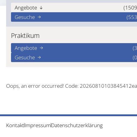
Angebote
(1509
Gesuche
(553
Praktikum
Angebote
(3
Gesuche
(0
Oops, an error occurred! Code: 20260810103845412e
Kontakt
Impressum
Datenschutzerklärung