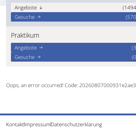
Angebote
(1494
Gesuche
(570
Praktikum
Angebote
(3
Gesuche
(0
Oops, an error occurred! Code: 20260807000931e2ae
Kontakt
Impressum
Datenschutzerklärung