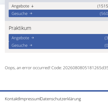
Angebote
(1515
Gesuche
(560
Praktikum
Angebote
(3
Gesuche
(0
Oops, an error occurred! Code: 2026080805181265d3
Kontakt
Impressum
Datenschutzerklärung