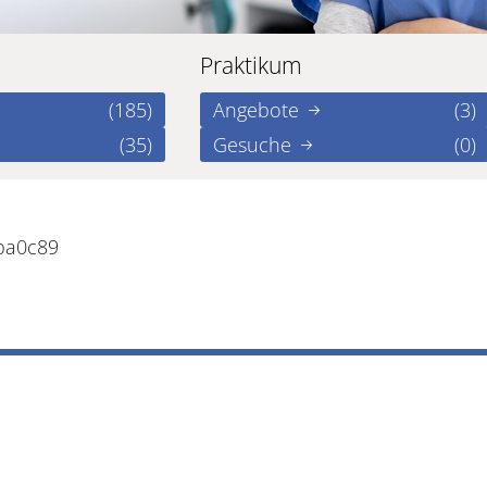
Praktikum
(185)
Angebote
(3)
(35)
Gesuche
(0)
ba0c89