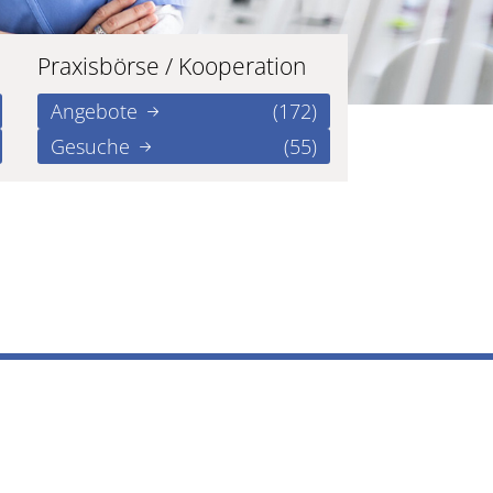
Praxisbörse / Kooperation
Angebote
(172)
Gesuche
(55)