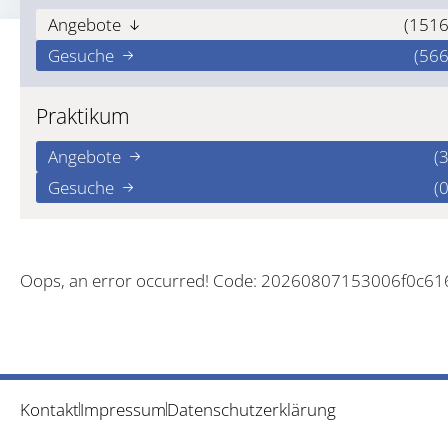
Angebote
(1516
Gesuche
(566
Praktikum
Angebote
(3
Gesuche
(0
Oops, an error occurred! Code: 20260807153006f0c6
Kontakt
Impressum
Datenschutzerklärung