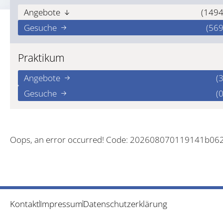
Angebote
(1494
Gesuche
(569
Praktikum
Angebote
(3
Gesuche
(0
Oops, an error occurred! Code: 202608070119141b06
Kontakt
Impressum
Datenschutzerklärung