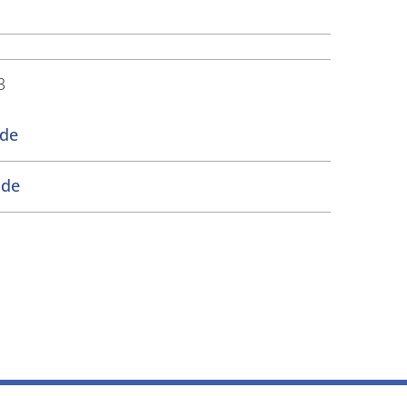
3
de
.de