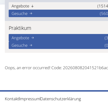
Angebote
(1514
Gesuche
(560
Praktikum
Angebote
(3
Gesuche
(0
Oops, an error occurred! Code: 202608082041521b6a
Kontakt
Impressum
Datenschutzerklärung