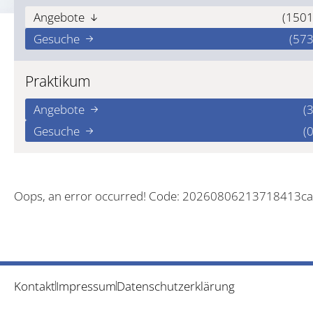
Angebote
(1501
Gesuche
(573
Praktikum
Angebote
(3
Gesuche
(0
Oops, an error occurred! Code: 20260806213718413c
Kontakt
Impressum
Datenschutzerklärung