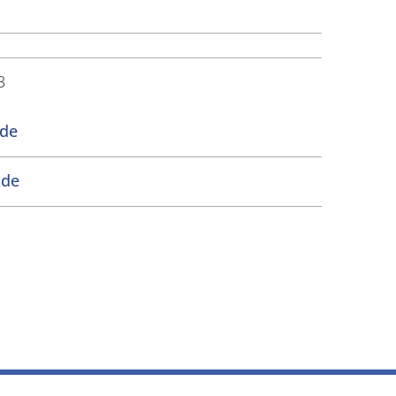
3
de
.de