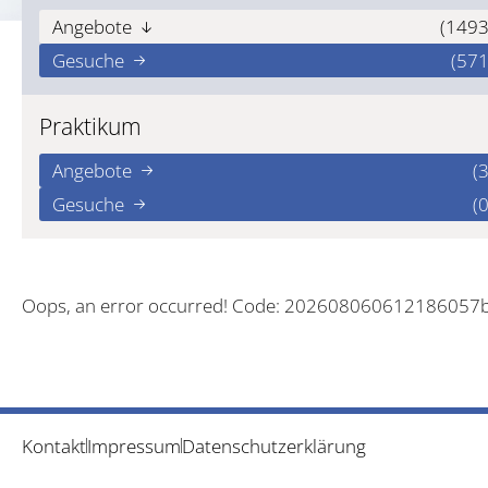
Angebote
(1493
Gesuche
(571
Praktikum
Angebote
(3
Gesuche
(0
Oops, an error occurred! Code: 202608060612186057
Kontakt
Impressum
Datenschutzerklärung